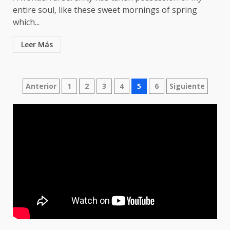
entire soul, like these sweet mornings of spring
which...
Leer Más
Paginación
Anterior
1
2
3
4
5
6
Siguiente
de
entradas