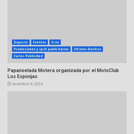
Deporte
Eventos
Ocio
Promociones y spot publicitarios
Ultimos Diseños
Varios Publicidad
Papanoelada Motera organizada por el MotoClub
Los Esponjas
diciembre 9, 2024