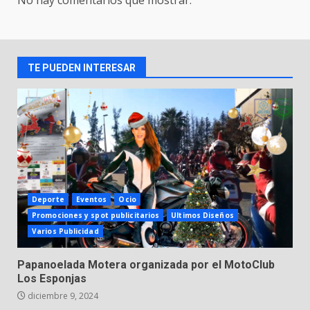
No hay comentarios que mostrar.
TE PUEDEN INTERESAR
Deporte
Eventos
Ocio
Promociones y spot publicitarios
Ultimos Diseños
Varios Publicidad
Papanoelada Motera organizada por el MotoClub
Los Esponjas
diciembre 9, 2024