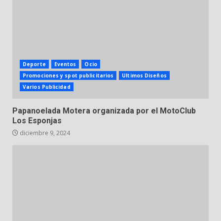
Deporte
Eventos
Ocio
Promociones y spot publicitarios
Ultimos Diseños
Varios Publicidad
Papanoelada Motera organizada por el MotoClub
Los Esponjas
diciembre 9, 2024