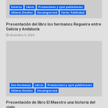
Eventos
Libros
Promociones y spot publicitarios
Ultimos Diseños
Uncategorized
Varios Publicidad
Presentación del libro los hermanos Regueira entre
Galicia y Andalucía
diciembre 9, 2024
Dos Hermanas
Libros
Promociones y spot publicitarios
Ultimos Diseños
Uncategorized
Presentación de libro El Maestro una historia del
siglo