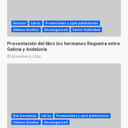
Eventos
Libros
Promociones y spot publicitarios
Ultimos Diseños
Uncategorized
Varios Publicidad
Presentación del libro los hermanos Regueira entre
Galicia y Andalucía
diciembre 9, 2024
Dos Hermanas
Libros
Promociones y spot publicitarios
Ultimos Diseños
Uncategorized