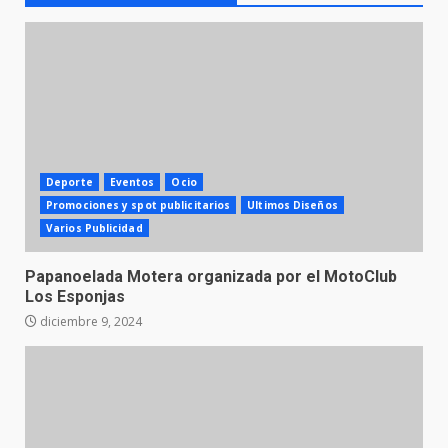
Deporte
Eventos
Ocio
Promociones y spot publicitarios
Ultimos Diseños
Varios Publicidad
Papanoelada Motera organizada por el MotoClub
Los Esponjas
diciembre 9, 2024