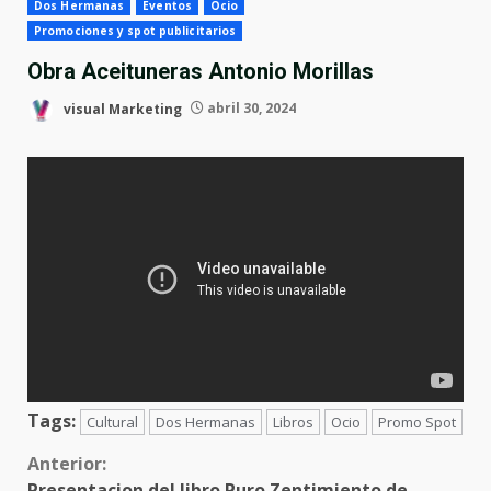
Dos Hermanas
Eventos
Ocio
Promociones y spot publicitarios
Obra Aceituneras Antonio Morillas
visual Marketing
abril 30, 2024
Tags:
Cultural
Dos Hermanas
Libros
Ocio
Promo Spot
Sigue
Anterior:
Presentacion del libro Puro Zentimiento de