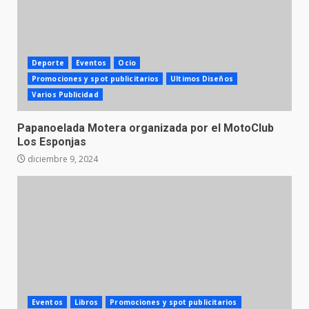
Deporte
Eventos
Ocio
Promociones y spot publicitarios
Ultimos Diseños
Varios Publicidad
Papanoelada Motera organizada por el MotoClub
Los Esponjas
diciembre 9, 2024
Eventos
Libros
Promociones y spot publicitarios