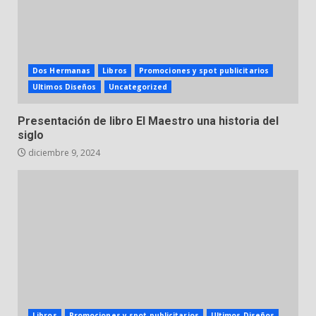
Dos Hermanas
Libros
Promociones y spot publicitarios
Ultimos Diseños
Uncategorized
Presentación de libro El Maestro una historia del
siglo
diciembre 9, 2024
Libros
Promociones y spot publicitarios
Ultimos Diseños