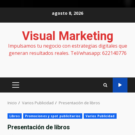
Saltar
agosto 8, 2026
al
contenido
Visual Marketing
Impulsamos tu negocio con estrategias digitales que
generan resultados reales. Tel/whasapp: 622140776
MENÚ
PRINCIPAL
Inicio
Varios Publicidad
Presentación de libros
Libros
Promociones y spot publicitarios
Varios Publicidad
Presentación de libros