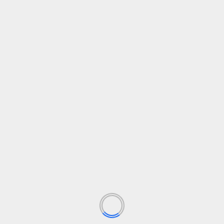
l con Inteligencia Artificial
Siguiente
Presentación de Novel
da.
Los campos obligatorios están marcados con
*