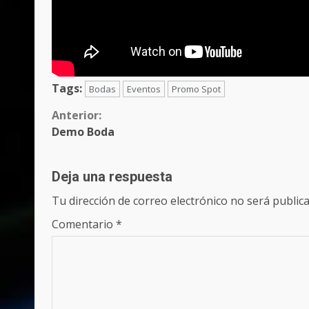
Tags:
Bodas
Eventos
Promo Spot
Sigue
Anterior:
Demo Boda
leyendo
Deja una respuesta
Tu dirección de correo electrónico no será publica
Comentario
*