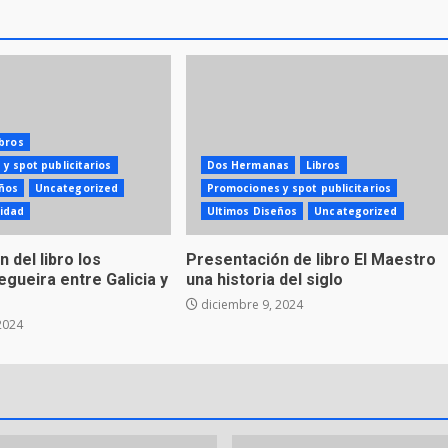
ibros
y spot publicitarios
Dos Hermanas
Libros
ños
Uncategorized
Promociones y spot publicitarios
cidad
Ultimos Diseños
Uncategorized
 del libro los
Presentación de libro El Maestro
gueira entre Galicia y
una historia del siglo
diciembre 9, 2024
2024