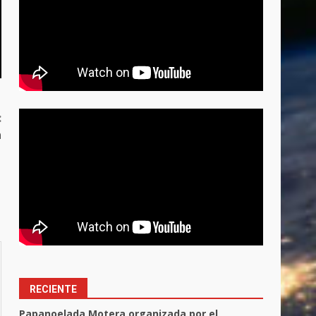
:
n
RECIENTE
Papanoelada Motera organizada por el