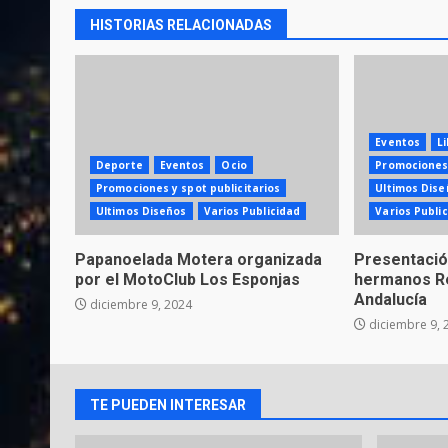
HISTORIAS RELACIONADAS
Eventos
L
Deporte
Eventos
Ocio
Promociones 
Promociones y spot publicitarios
Ultimos Dise
Ultimos Diseños
Varios Publicidad
Varios Publi
Papanoelada Motera organizada
Presentación
por el MotoClub Los Esponjas
hermanos Re
Andalucía
diciembre 9, 2024
diciembre 9, 
TE PUEDEN INTERESAR