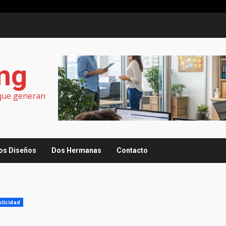
ing
 que generan
os Diseños
Dos Hermanas
Contacto
blicidad