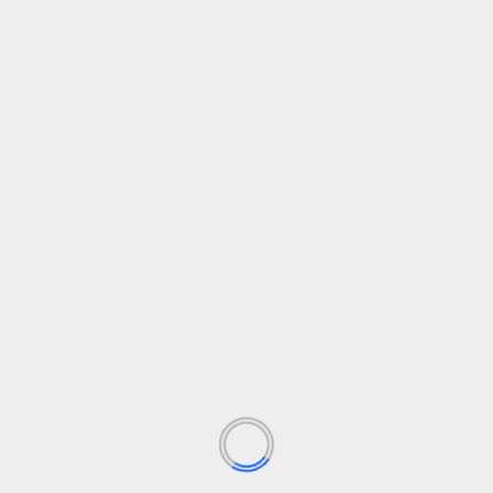
Tienes una postal Navideña del C F San
Alberto Magno Alevines 4ª Andaluza
visual Marketing
abril 29, 2024
Leer Más
Deporte
Dos Hermanas
Exposición de Fotos C.D Cantely