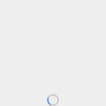
Siguiente
del
Papanoelada Motera organizada por el MotoClu
Los Esponja
da.
Los campos obligatorios están marcados con
*